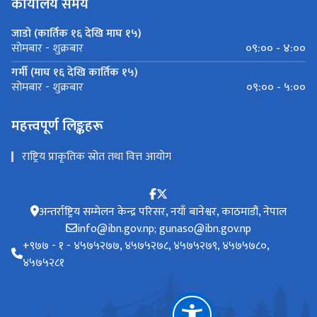
कार्यालय समय
जाडो (कार्तिक १६ देखि माघ १५)
०९:०० - ४:००
सोमबार - शुक्रबार
गर्मी (माघ १६ देखि कार्तिक १५)
०९:०० - ५:००
सोमबार - शुक्रबार
महत्त्वपूर्ण लिङ्कहरू
राष्ट्रिय प्राकृतिक स्रोत तथा वित्त आयोग
अन्तर्राष्ट्रिय सम्मेलन केन्द्र परिसर, नयाँ बानेश्वर, काठमाडौं, नेपाल
info@ibn.gov.np; gunaso@ibn.gov.np
‌+९७७ - १ - ४५७५२७७, ४५७५२७८, ४५७५२७९, ४५७५७८०,
४५७५२८१