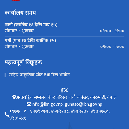
कार्यालय समय
जाडो (कार्तिक १६ देखि माघ १५)
०९:०० - ४:००
सोमबार - शुक्रबार
गर्मी (माघ १६ देखि कार्तिक १५)
०९:०० - ५:००
सोमबार - शुक्रबार
महत्त्वपूर्ण लिङ्कहरू
राष्ट्रिय प्राकृतिक स्रोत तथा वित्त आयोग
अन्तर्राष्ट्रिय सम्मेलन केन्द्र परिसर, नयाँ बानेश्वर, काठमाडौं, नेपाल
info@ibn.gov.np; gunaso@ibn.gov.np
‌+९७७ - १ - ४५७५२७७, ४५७५२७८, ४५७५२७९, ४५७५७८०,
४५७५२८१