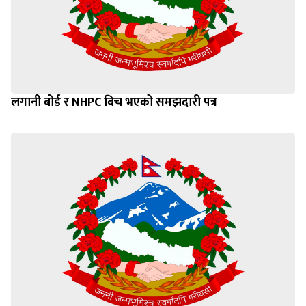
लगानी बोर्ड र NHPC बिच भएको समझदारी पत्र