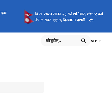
 पदका
 पदका
वि.सं:
२०८३ साउन २३ गते शनिबार, १५:४२ बजे
नेपाल संवत:
११४६ दिल्लागा दशमी - २५
भाषा चयन गर्नुह
भाषा प
NEP
खोज्नुहोस्